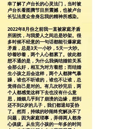
幸了解了卢台长的心灵法门，当时被
卢台长看图腾节目所震撼，也被卢台
长弘法度众舍身忘我的精神所感染。
2022年8月份之前我一直被家庭矛盾
所困扰，与我爱人之间总是吵架。很
多时候不经意的一句话都能引爆家庭
矛盾，总是3天一小吵，5天一大吵。
吵着吵着，两个人心都累了。彼此都
想不通的是，为什么我俩结婚前关系
会那么好，相互为对方着想；而结婚
生小孩之后会这样，两个人都脾气暴
躁，谁也不听谁的，谁也不让谁，总
觉得自己是对的。有几次吵完后，两
个人都感觉这样下去也没有什么意
思，婚姻几乎到了崩溃的边缘，想到
还不到2岁的儿子，我们都退却妥协
了。然而，持续的吵闹终究解决不了
问题，因为家庭琐事，弄得两人都身
心俱疲。从生完小孩的一年多的时间