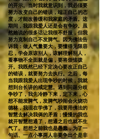
的开示。当时我就意识到，我必须要
努力改变自己的错误，端正自己的态
度，才能改善缓和我家庭的矛盾。这
期间，我跟我爱人还是会有争吵。虽
然她说的很多话让我很不舒服，但我
努力克制自己不发脾气。因为佛法告
诉我：做人气量要大，要懂得无限容
忍，学会原谅别人，谅解理解别人，
看事物不全面就是偏，要将烦恼拨
开。我既然已经下定决心要改正自己
的错误，就要努力去执行。之后，每
当我跟我爱人出现争吵的时候，我就
想到台长讲的戒定慧。遇到问题分歧
争吵了，我先冷静下来，定下来，心
想不能发脾气，发脾气吵闹会火烧功
德林，我现在学佛了，我要用佛法的
智慧去解决我俩的矛盾；慢慢的我也
就开智慧想通了，想通之后也就不生
气了。想想之前我也是愚蠢，为了一
句话、一点小事两人非要争出个是非