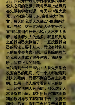
后，我就开始通过学佛来化解我跟我
爱人之间的恶缘。我每天早上起床后
会先做初学者功课，每天7-14遍大悲
咒，7-14遍心经，3-5遍礼佛大忏悔
文，每天给我爱人念诵27-49遍解结
咒。当然，这一过程两人会有争吵，
直到我看到台长开示说：人不要太执
着，越执着失去的越多。我意识到是
之前我自己太执着了，一直按照我自
己的想法去要求别人，而没有站到别
人的角度去考虑问题。我暴躁的脾气
给我家人造成了很多伤害。我俩争
吵，我有很大的问题。
当我看到台长开示说：人首先要学会
改变自己的毛病。每一个人都能看到
别人的毛病，而看不到自己身上的毛
病。如果一个人经常看到别人的缺
点，经常说别人有毛病，那么这个人
本身就有毛病。我对照后更加感觉是
我的原因导致了我家庭不合，夫妻不
和睦。后来，看到了台长关于戒定慧