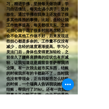
习，精进学佛，坚持每天做功课，学
习白话佛法，每天念诵小房子，坚持
放生。通过学佛在我身上还发生了很
多其他殊胜的事情。比如，念经让我
工作效率提高，每天都很充实。之前
还担心由于花了很多时间再念经上，
会不会其他工作做不好，后来发现这
些担心都是多余的。工作量不仅没有
减少，念经的速度逐渐提高。学习心
灵法门后，身体也变得更加轻松，之
前坐久了腰疼肩膀痛的症状也有所减
轻，让我知道这是观世音菩萨帮我消
业障。有一次我去超市买东西，结账
的时候我所有的卡都刷不了，当时我
也没有带现金，正当我疑惑怎么结账
的时候，一个瑞典人告诉我说她帮我
结账，帮我付了31kr。还有一次我跟
同事去马尔默买东西，由于买的是学
生票，回来的时候检票员让我出示学
生证，我当时没有，检票员说如果没