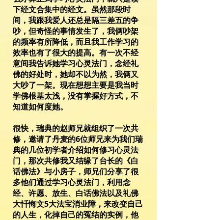
下经文合集中的经文。虽然那段时
间，我跟我爱人还总是隔三差五的争
吵，但奇怪的事情发生了，我俩吵架
的频率有所降低，而且我工作学习的
效率也有了很大的提高。有一次不经
意间我告诉她学习心灵法门，念经礼
佛的好处时，她却不以为然，我俩又
大吵了一架。现在想想主要是我当时
学佛根基太浅，没有掌握好方式，不
知道如何度她。
很快，瑞典的赵师兄就组织了一次共
修，邀请了丹麦的6位师兄来为我们瑞
典的几位初学者介绍如何修习心灵法
门，那次共修我又结缘了台长的《白
话佛法》与小房子，师兄们分享了很
多他们通过学习心灵法门，利用念
经、许愿、放生、白话佛法以及礼佛
大忏悔文5大法宝消业障，来改变自己
的人生，化掉自己的冤结的实例，他