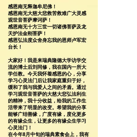
感恩南无释迦牟尼佛！
感恩南无大慈大悲救苦救难广大灵感
观世音菩萨摩诃萨！
感恩南无十方三世一切诸佛菩萨及龙
天护法金刚菩萨！
感恩弘法度众舍身忘我的恩师卢军宏
台长！
大家好！我是来瑞典隆德大学访学交
流的博士后刘同修，我在国内一所大
学任教。今天我怀着感恩的心，分享
学习心灵法门后让我家庭重归于好，
缓和了我与我爱人之间的矛盾。通过
学习观世音菩萨的大慈大悲弘法利生
的精神，我十分收益，给我的工作生
活带来了明显的改变。希望我的分享
能够广结善缘，广度有缘，度化更多
的有缘众生，让更多的有缘众生学习
心灵法门！
在今年8月中旬的瑞典素食会上，我有