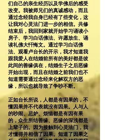
们自己的亲生经历以及学佛后的感受
改变。我被师兄们的真诚感动，而且
通过念经我自身已经有了些变化，这
让我对心灵法门进一步的相信。共修
结束后，我回到家就开始学习诵读小
房子、学习白话佛法、许愿放生、诵
读礼佛大忏悔文。通过学习白话佛
法、观看卢台长的开示，我才知道我
跟我爱人在结婚前所有的美好都是彼
此间的善缘俱在，结婚生子之后恶缘
开始出现，而且在结婚之前我们也不
知道需要通过念经来化解双方的恶
缘，所以也就导致了争吵不断。
正如台长所说，人都是有因果的，不
懂因果并不代表就没有因果。人与人
的吵闹、忌妒、烦恼都是有因有果
的，众生所结善缘、恶缘的深浅都是
上辈子的。因为接触到心灵法门，我
才懂得并相信了因果。知道了因果之