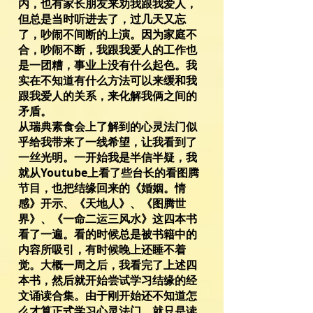
内，也有家长朋友来劝我跟我爱人，
但总是当时听进去了，过几天又忘
了，吵闹不间断的上演。因为家庭不
合，吵闹不断，我跟我爱人的工作也
是一团糟，事业上没有什么起色。我
实在不知道有什么方法可以来缓和我
跟我爱人的关系，来化解我俩之间的
矛盾。
从瑞典素食会上了解到的心灵法门似
乎给我带来了一线希望，让我看到了
一丝光明。一开始我是半信半疑，我
就从Youtube上看了些台长的看图腾
节目，也把结缘回来的《婚姻。情
感》开示、《天地人》、《图腾世
界》、《一命二运三风水》这四本书
看了一遍。看的时候总是被书籍中的
内容所吸引，有时候晚上还睡不着
觉。大概一周之后，我看完了上述四
本书，然后就开始尝试学习结缘的经
文诵读合集。由于刚开始还不知道怎
么才算正式学习心灵法门，就只是读