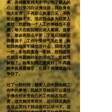
来，弄得家里鸡犬不宁，伤了家人的
心。通过学习白话佛法后，我自身有
很大改变，不再那么执著己见，不再
那么焦躁不安。现在我会多为我爱人
着想，想想她一个人工作挣钱也不容
易，每天在医院给比病人看病、值夜
班、急诊班那么辛苦，下班后回家还
得看孩子，工作中受得气无处发，她
朝我抱怨发牢骚也没什么，我得大度
一些，多包容宽容一下她，想到这里
也就没有跟她吵架的理由了，也就理
解她了。她看到我态度良好，不再跟
她争执谁是谁非，也就不再继续追问
争吵了。
过了一段时间，我爱人还向我抱怨工
作中的事情，我就开导她说可以通过
学佛念经改变自己的工作状态与态
度，这次她没有排斥，还问我说真的
有这么灵吗？我说你可以试一下。这