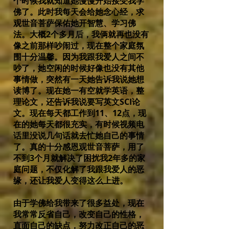
个时候我就知道她慢慢开始接受我学
佛了。此时我每天会给她念心经，求
观世音菩萨保佑她开智慧、学习佛
法。大概2个多月后，我俩就再也没有
像之前那样吵闹过，现在整个家庭氛
围十分温馨。因为我跟我爱人之间不
吵了，她空闲的时候好像也没有其他
事情做，突然有一天她告诉我说她想
读博了。现在她一有空就学英语，整
理论文，还告诉我说要写英文SCI论
文。现在每天都工作到11、12点，现
在的她每天都很充实，有时候视频电
话里没说几句话就去忙她自己的事情
了。真的十分感恩观世音菩萨，用了
不到3个月就解决了困扰我2年多的家
庭问题，不仅化解了我跟我爱人的恶
缘，还让我爱人变得这么上进。
由于学佛给我带来了很多益处，现在
我常常反省自己，改变自己的性格，
直面自己的缺点，努力改正自己的恶