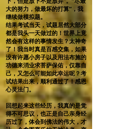
下，但是放下不是放弃”。“尽最
大的努力，做最坏的打算”，我
继续做模拟题。
结果考试当天，试题居然大部分
都是我头一天做过的！世界上竟
然会有这样的事情发生？太神奇
了！我当时真是百感交集，如果
没有许愿小房子以及用法布施的
功德来消业求菩萨保佑，仅靠自
己，又怎么可能如此幸运呢？考
试结果出来，顺利通过了！感恩
心灵法门。
回想起来这些经历，我真的是觉
得不可思议，也正是自己亲身经
历过了，体会到佛法的伟大，才