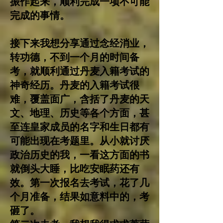
振作起来，顺利完成一项不可能
完成的事情。
接下来我想分享通过念经消业，
转功德，不到一个月的时间备
考，就顺利通过丹麦入籍考试的
神奇经历。丹麦的入籍考试很
难，覆盖面广，含括了丹麦的天
文、地理、历史等各个方面，甚
至连皇家成员的名字和生日都有
可能出现在考题里。
从小就讨厌
政治历史的我，一看这方面的书
就倒头大睡，比吃安眠药还有
效。第一次报名去考试，花了几
个月准备，结果如意料中的，考
砸了。