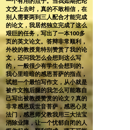
一个有用的点子。当我如期把论
文交上去时，真的不敢相信，在
别人需要两到三人配合才能完成
的论文，我居然独立完成了这么
艰巨的任务，写出了一本100多
页的英文论文。答辩非常顺利，
外校的教授竟特别赞赏了我的论
文，还问我怎么会想到这么写
的，一般很少有学生会想到的。
我心里暗暗的感恩菩萨的指点，
试想一个最怕写作文，从小就是
被作文拖后腿的我怎么可能靠自
己写出被教授赞赏的论文？真的
非常感恩观世音菩萨，感恩心灵
法门，感恩师父教我用三大法宝
消除业障，让一个忧郁自闭的人