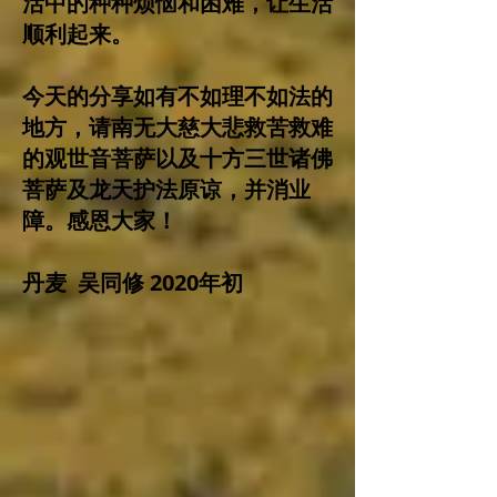
活中的种种烦恼和困难，让生活
顺利起来。
今天的分享如有不如理不如法的
地方，请南无大慈大悲救苦救难
的观世音菩萨以及十方三世诸佛
菩萨及龙天护法原谅，并消业
障。感恩大家！
丹麦 吴同修 2020年初