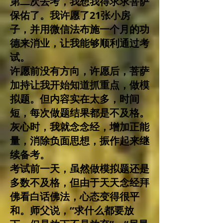
第二次去考，我想我得求求菩萨
保佑了。我许愿了21张小房
子，并用微信法布施一个月的功
德来消业，让我能够顺利通过考
试。
许愿前没有方向，许愿后，菩萨
加持让我开始知道抓重点，做模
拟题。但内容实在太多，时间
短，每次做题结果都是不及格。
灰心时，我就念念经，增加正能
量，消除负面思想，振作起来继
续备考。
考试前一天，虽然做模拟题还是
多数不及格，但由于天天念经拜
佛看白话佛法，心态变得很平
和。师父说，“求什么都要放