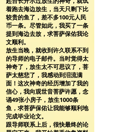
起台长开示过放生的神奇，就试
着跑去海边放生，当天只剩下比
较贵的鱼了，差不多100元人民
币一条。尽管如此，我买了一条
提到海边去放，求菩萨保佑我论
文顺利。
放生当晚，就收到许久联系不到
的导师的电子邮件。当时觉得太
神奇了，放生太不可思议了，菩
萨太慈悲了，我感动到泪流满
面！这次神奇的经历增加了我的
信心，我向观世音菩萨许愿，念
诵49张小房子，放生1000条
鱼，求菩萨保佑让我能够顺利地
完成毕业论文。
跟导师联系上后，很快最终的论