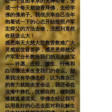
让一个贪图享乐的无神论者，变
成一个每天都烧香拜佛，念经学
佛的佛弟子。我很庆幸自己当年
抱着试一下的心态开始按照卢军
宏师父的方法去做，没想到竟然
收获这么大！
感恩南无大慈大悲救苦救难广大
灵感观世音菩萨，感恩恩师慈父
卢军宏台长教给我们的五大法宝
——许愿、念经、放生、忏悔和
白话佛法来改变我们的命运。如
果我没有学佛念经，以为靠自己
的努力就能改变命运，我还会在
业海中挣扎，忧郁自闭，碰到困
难就逃避现实。学佛念经让我可
以用良好的心态去面对和化解生