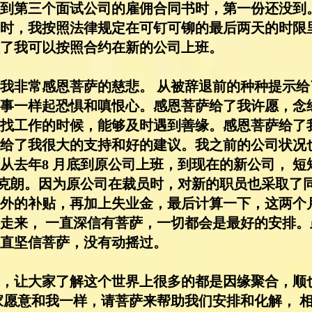
到第三个面试公司的雇佣合同书时，第一份还没到
时，我按照法律规定在可钉可铆的最后两天的时限
了我可以按照合约在新的公司上班。
我非常感恩菩萨的慈悲。 从被辞退前的种种提示
事一样起恐惧和嗔恨心。感恩菩萨给了我许愿，念
找工作的时候，能够及时遇到善缘。感恩菩萨给了
给了我很大的支持和好的建议。我之前的公司状况
从去年8 月底到原公司上班，到现在的新公司， 
千克朗。因为原公司在裁员时，对新的职员也采取了
外的补贴，再加上失业金，最后计算一下，这两个
走来， 一直深信有菩萨，一切都会是最好的安排
直坚信菩萨，没有动摇过。
，让大家了解这个世界上很多的都是因缘聚合，顺
家愿意和我一样，请菩萨来帮助我们安排和化解， 