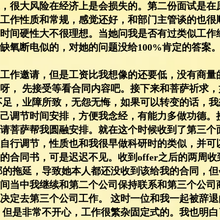
，很大风险在经济上是会损失的。第二份面试是在
工作性质和常规，感觉还好，和部门主管谈的也很
时间硬性大不很理想。当她问我是否有过类似工作
缺氧断电似的，对她的问题没给100%肯定的答案
工作邀请，但是工资比我想像的还要低，没有商量
呀， 先接受等看合同内容吧。接下来和菩萨祈求
不足，业障所致，无怨无悔，如果可以转变的话，
己调节时间安排，方便我念经，有能力多做功德。
请菩萨帮我圆融安排。就在这个时候收到了第三个
自行调节，性质也和我很早做科研时的类似，并可
的合同书，可是迟迟不见。收到offer之后的两周
部的拖延，导致她本人都还没收到该给我的合同，
间当中我继续和第二个公司保持联系和第三个公司
决定去第三个公司工作。 这时一位和我一起被辞
 但是非常不开心，工作很繁杂固定式的。我也明