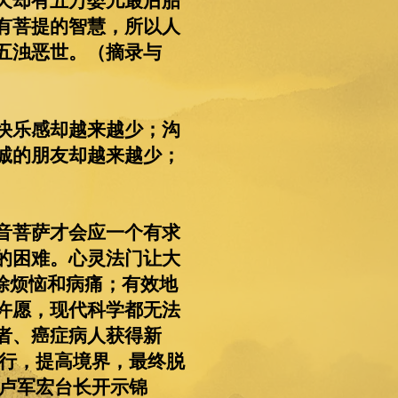
天却有五万婴儿最后胎
有菩提的智慧，所以人
五浊恶世。（摘录与
快乐感却越来越少；沟
诚的朋友却越来越少；
音菩萨才会应一个有求
的困难。心灵法门让大
除烦恼和病痛；有效地
许愿，现代科学都无法
者、癌症病人获得新
修行，提高境界，最终脱
—卢军宏台长开示锦