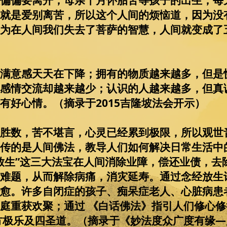
偏偏要离开，母亲十月怀胎苦等孩子的出生，每
就是爱别离苦，所以这个人间的烦恼道，因为没
为在人间我们失去了菩萨的智慧，人间就变成了
）
满意感天天在下降；拥有的物质越来越多，但是
感情交流却越来越少；认识的人越来越多，但真
有好心情。（摘录于2015吉隆坡法会开示）
胜数，苦不堪言，心灵已经累到极限，所以观世
传的是人间佛法，教导人们如何解决日常生活中
放生”这三大法宝在人间消除业障，偿还业债，去
难题，从而解除病痛，消灾延寿。通过念经放生
愈。许多自闭症的孩子、痴呆症老人、心脏病患
庭重获欢聚；通过 《白话佛法》指引人们修心
方极乐及四圣道。（摘录于《妙法度众广度有缘