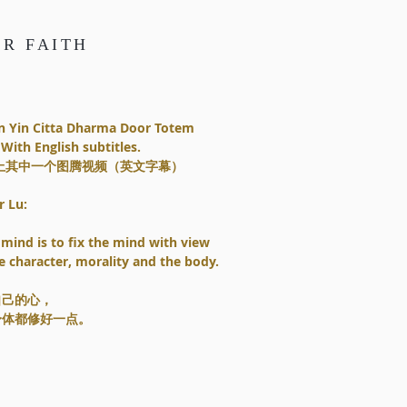
UR FAITH
n Yin Citta Dharma Door Totem
With English subtitles.
会上其中一个图腾视频（英文字幕）
r Lu:
 mind is to fix the mind with view
e character, morality and the body.
自己的心，
身体都修好一点。