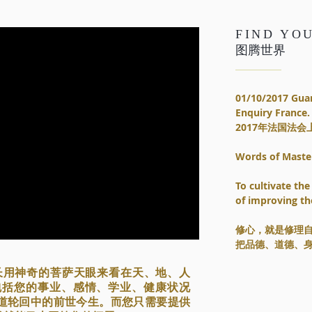
FIND YO
图腾世界
01/10/2017 Gua
Enquiry France. 
2017年法国法
Words of Maste
To cultivate the
of improving th
​修心，就是修理
把品德、道德、
长用神奇的菩萨天眼来看在天、地、人
包括您的事业、感情、学业、健康状况
道轮回中的前世今生。而您只需要提供