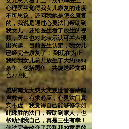
女儿总共看了二十次心理医生，
心理医生觉得我女儿康复的速度
不可思议，还问我她是怎么康复
的，我说是通过心灵法门帮助到
我女儿，还给医生看了放生的视
频，医生也对此表示认可并表现
出兴趣。目前医生认定，我女儿
已经完全康复了！ 到现在为止
我给我女儿总共放生了大约3894
条鱼，包括黑鱼，共烧送经文组
合272张。
感恩南无大慈大悲观世音菩萨闻
声救苦、有求必应，心灵法门真
实不虚！我觉得自己能够修学如
此殊胜的法门，帮助到家人，也
帮助到我自己，真是三生有幸！
佛法完全改变了我和我的家庭的