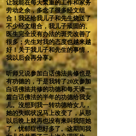
让我能在每天繁重的工作和家务
劳动之余，多念了很多经文组
合！我还给我儿子和先生烧送了
不少经文组合，我儿子顽固的、
医生完全没有办法的斑秃改善了
很多；先生对我的态度也越来越
好！关于我儿子和先生的事情，
我以后会再分享。
听师兄说参加白话佛法共修也是
有功德的，于是我转了20次参加
白话佛法共修的功德和每天读一
篇白话佛法的半年的功德给我女
儿。沒想到我一转功德给女儿，
她的失眠状况马上改变了，从那
以后晩上就再也没有来叫我陪她
了，忧郁症也好多了。这期间我