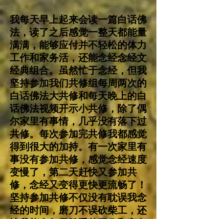
我每天早上起来会读一篇白话佛
法，读了之后感觉一整天都能量
满满，能够应付并不轻松的体力
工作和家务活，还能念经念经文
经典组合。虽然忙于念经，但我
坚持参加我们共修组每周两次的
白话佛法大共修和每天晚上的白
话佛法视频开示小共修，除了偶
尔家里有事情，几乎没有落下过
共修。每次参加完共修我都感觉
得到很大的加持。有一次家里有
事没有参加共修，感觉念经速度
变慢了，第二天赶快又参加共
修，念经又变得更快更流畅了！
坚持参加共修不仅没有耽误我念
经的时间，磨刀不误砍柴工，还