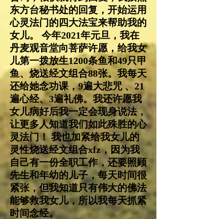
东方台秘书处的回复，开始运用
心灵法门的四大法宝来帮助我的
女儿。 今年2021年元旦，我在
丹麦观音堂向菩萨许愿，给我女
儿第一拨放生1200条鱼和49只甲
鱼、烧送经文组合88张。我每天
还给她念功课，9遍大悲咒 、21
遍心经、3遍礼佛。我还许愿我
女儿病好后我一定会现身说法，
让更多人知道我们如此殊胜的心
灵法门！ 我也加紧给我女儿的
灵性烧送经文组合xfz，因为我
自己有一份全职工作，还要照顾
先生和年幼的儿子，每天时间很
紧张，但我知道只有伟大的佛法
能够救我女儿，所以我每天抓紧
时间念经。